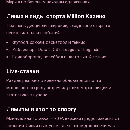
Маржа по базовым исходам сдержанная.
Линия и виды спорта Million Казино
Перечень дисциплин широкий, ежедневно открыто
несколько тысяч событий:
Футбол, хоккей, баскетбол и теннис.
Киберспорт: Dota 2, CS2, League of Legends.
Единоборства, волейбол и настольный теннис.
Live-ставки
Раздел реального времени обновляется почти
мгновенно, по ряду встреч идут видеотрансляции и
статистика в купоне.
Лимиты и итог по спорту
Минимальная ставка — 20 ₽, верхний предел зависит от
события. Линия выступает уверенным дополнением к