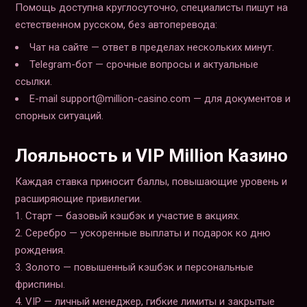
Помощь доступна круглосуточно, специалисты пишут на
естественном русском, без автоперевода:
Чат на сайте — ответ в пределах нескольких минут.
Telegram-бот — срочные вопросы и актуальные
ссылки.
E-mail
support@million-casino.com
— для документов и
спорных ситуаций.
Лояльность и VIP Million Казино
Каждая ставка приносит баллы, повышающие уровень и
расширяющие привилегии.
Старт — базовый кэшбэк и участие в акциях.
Серебро — ускоренные выплаты и подарок ко дню
рождения.
Золото — повышенный кэшбэк и персональные
фриспины.
VIP — личный менеджер, гибкие лимиты и закрытые