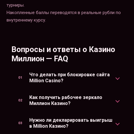
турниры.
Накопленные баллы переводятся в реальные рубли по
внутреннему курсу.
Вопросы и ответы о Казино
Миллион — FAQ
Что делать при блокировке сайта
01
Million Casino?
Как получить рабочее зеркало
02
Миллион Казино?
Нужно ли декларировать выигрыш
03
в Million Казино?